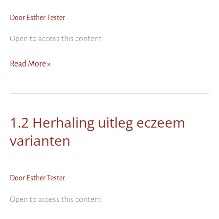
voor
een
Door
Esther Tester
eczeemhuid?
Open to access this content
1.2
Read More »
Klachten
en
symptomen
atopisch
1.2 Herhaling uitleg eczeem
eczeem
varianten
Door
Esther Tester
Open to access this content