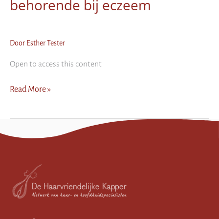
behorende bij eczeem
Door
Esther Tester
Open to access this content
3.1
Read More »
Anatomie
van
de
huid
behorende
bij
eczeem