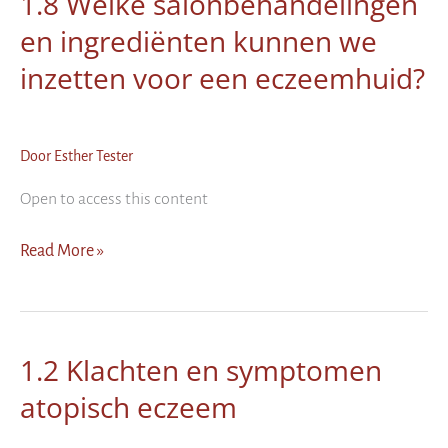
1.8 Welke salonbehandelingen
een
en ingrediënten kunnen we
rol
bij
inzetten voor een eczeemhuid?
deze
aandoening?
Door
Esther Tester
Open to access this content
1.8
Read More »
Welke
salonbehandelingen
en
ingrediënten
1.2 Klachten en symptomen
kunnen
atopisch eczeem
we
inzetten