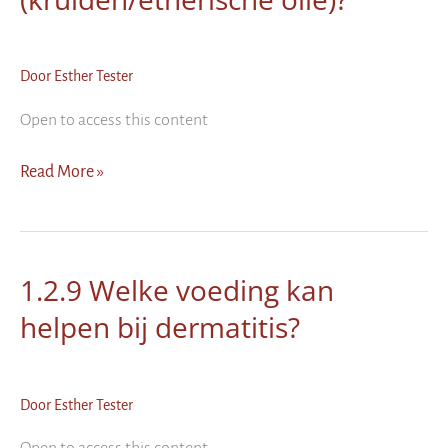
Door
Esther Tester
Open to access this content
1.2.10
Read More »
Welke
uitwendige
therapieën
kunnen
1.2.9 Welke voeding kan
ingezet
helpen bij dermatitis?
worden
bij
dermatitis
(kruiden/etherische
Door
Esther Tester
olie)?
Open to access this content