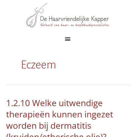
Ga
naar
de
inhoud
Hoofdmenu
Eczeem
1.2.10 Welke uitwendige
therapieën kunnen ingezet
worden bij dermatitis
(kruiden/etherische olie)?