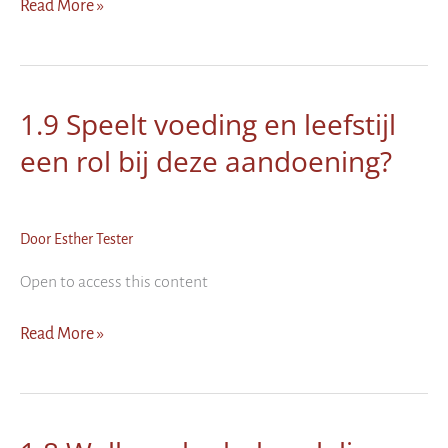
1.7
Read More »
Welke
haarverzorgingsingrediënten
kunnen
juist
1.9 Speelt voeding en leefstijl
helpen
een rol bij deze aandoening?
bij
eczeem?
Door
Esther Tester
Open to access this content
1.9
Read More »
Speelt
voeding
en
leefstijl