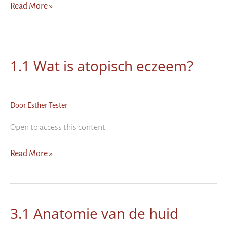
1.2
Read More »
Herhaling
uitleg
eczeem
varianten
1.1 Wat is atopisch eczeem?
Door
Esther Tester
Open to access this content
1.1
Read More »
Wat
is
atopisch
eczeem?
3.1 Anatomie van de huid