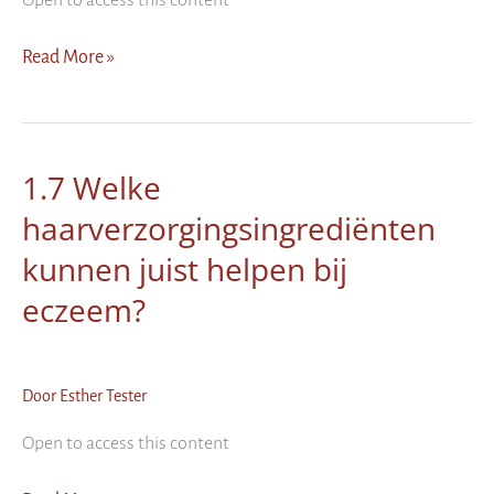
1.2.9
Read More »
Welke
voeding
kan
helpen
1.7 Welke
bij
haarverzorgingsingrediënten
dermatitis?
kunnen juist helpen bij
eczeem?
Door
Esther Tester
Open to access this content